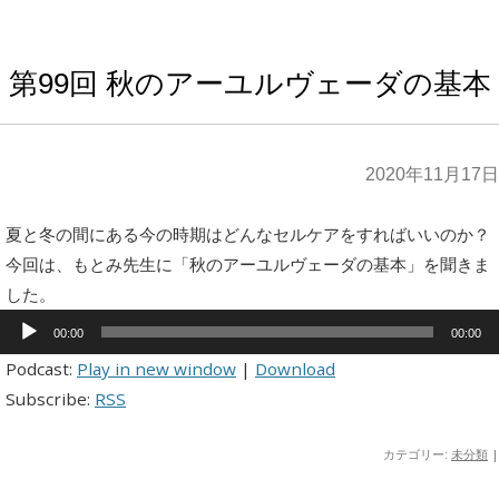
第99回 秋のアーユルヴェーダの基本
2020年11月17日
夏と冬の間にある今の時期はどんなセルケアをすればいいのか？
今回は、もとみ先生に「秋のアーユルヴェーダの基本」を聞きま
した。
音
声
00:00
00:00
プ
レ
Podcast:
Play in new window
|
Download
ー
Subscribe:
RSS
ヤ
ー
カテゴリー:
未分類
|