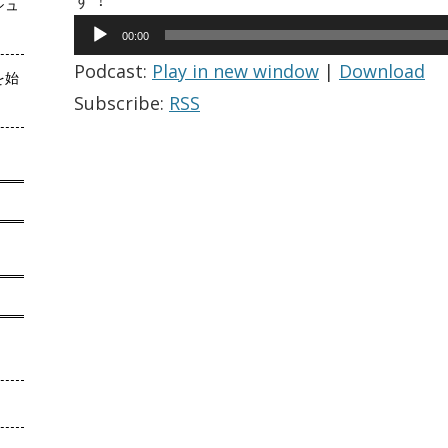
シュ
音
声
00:00
プ
Podcast:
Play in new window
|
Download
レ
を始
ー
Subscribe:
RSS
ヤ
ー