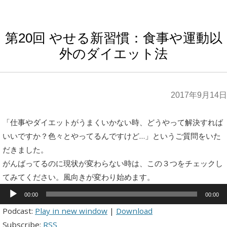
第20回 やせる新習慣：食事や運動以
外のダイエット法
2017年9月14日
「仕事やダイエットがうまくいかない時、どうやって解決すれば
いいですか？色々とやってるんですけど…」というご質問をいた
だきました。
がんばってるのに現状が変わらない時は、この３つをチェックし
てみてください。風向きが変わり始めます。
音
声
00:00
00:00
プ
レ
Podcast:
Play in new window
|
Download
ー
Subscribe:
RSS
ヤ